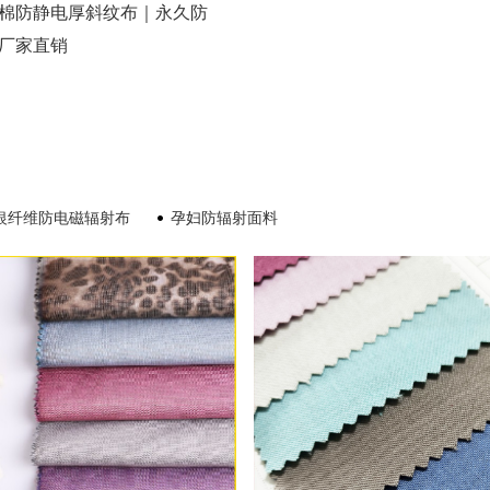
棉防静电厚斜纹布｜永久防
厂家直销
银纤维防电磁辐射布
孕妇防辐射面料