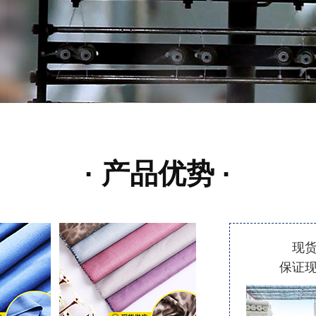
· 产品优势 ·
现
保证