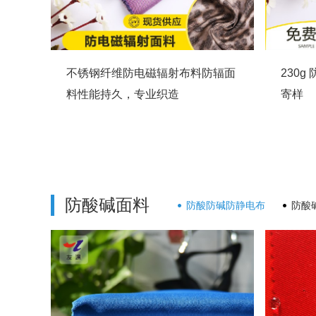
不锈钢纤维防电磁辐射布料防辐面
230
料性能持久，专业织造
寄样
防酸碱面料
防酸防碱防静电布
防酸