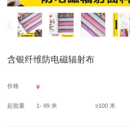
含银纤维防电磁辐射布
价格
¥
起批量
1- 99 米
≥100 米